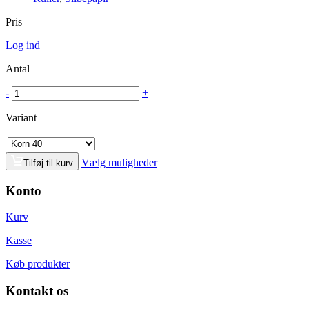
Pris
Log ind
Antal
-
+
Variant
Vælg muligheder
Tilføj til kurv
Konto
Kurv
Kasse
Køb produkter
Kontakt os