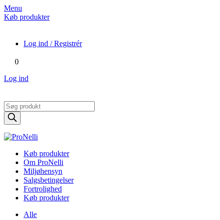
Menu
Køb produkter
Log ind / Registrér
0
Log ind
Products
search
Køb produkter
Om ProNelli
Miljøhensyn
Salgsbetingelser
Fortrolighed
Køb produkter
Alle