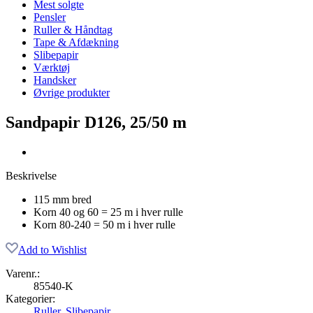
Mest solgte
Pensler
Ruller & Håndtag
Tape & Afdækning
Slibepapir
Værktøj
Handsker
Øvrige produkter
Sandpapir D126, 25/50 m
Beskrivelse
115 mm bred
Korn 40 og 60 = 25 m i hver rulle
Korn 80-240 = 50 m i hver rulle
Add to Wishlist
Varenr.:
85540-K
Kategorier:
Ruller
,
Slibepapir