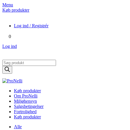
Menu
Køb produkter
Log ind / Registrér
0
Log ind
Products
search
Køb produkter
Om ProNelli
Miljøhensyn
Salgsbetingelser
Fortrolighed
Køb produkter
Alle