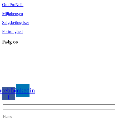
Om ProNelli
Miljøhensyn
Salgsbetingelser
Fortrolighed
Følg os
acebook-
Linkedin
f