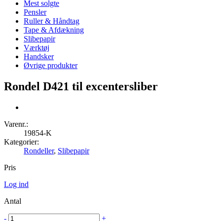
Mest solgte
Pensler
Ruller & Håndtag
Tape & Afdækning
Slibepapir
Værktøj
Handsker
Øvrige produkter
Rondel D421 til excentersliber
Varenr.:
19854-K
Kategorier:
Rondeller
,
Slibepapir
Pris
Log ind
Antal
-
+