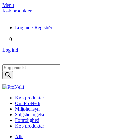
Menu
Køb produkter
Log ind / Registrér
0
Log ind
Products
search
Køb produkter
Om ProNelli
Miljøhensyn
Salgsbetingelser
Fortrolighed
Køb produkter
Alle