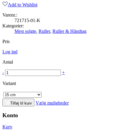
Add to Wishlist
Varenr.:
721715-01-K
Kategorier:
Mest solgte
,
Ruller
,
Ruller & Håndtag
Pris
Log ind
Antal
-
+
Variant
Vælg muligheder
Tilføj til kurv
Konto
Kurv