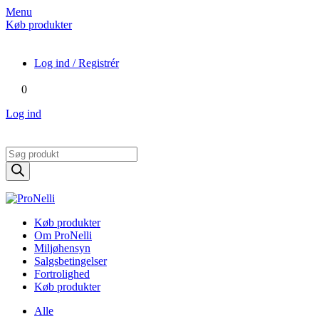
Menu
Køb produkter
Log ind / Registrér
0
Log ind
Products
search
Køb produkter
Om ProNelli
Miljøhensyn
Salgsbetingelser
Fortrolighed
Køb produkter
Alle