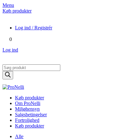
Menu
Køb produkter
Log ind / Registrér
0
Log ind
Products
search
Køb produkter
Om ProNelli
Miljøhensyn
Salgsbetingelser
Fortrolighed
Køb produkter
Alle