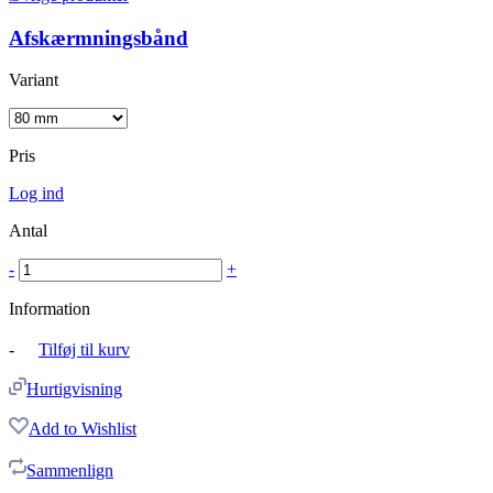
Afskærmningsbånd
Variant
Pris
Log ind
Antal
-
+
Information
-
Tilføj til kurv
Hurtigvisning
Add to Wishlist
Sammenlign