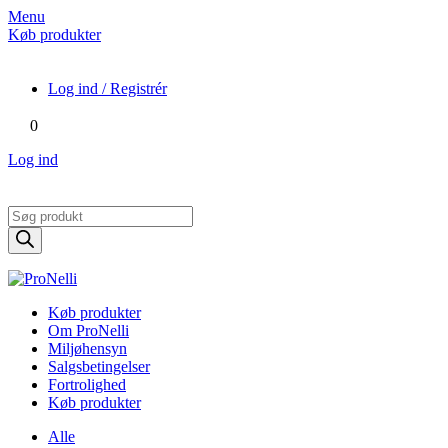
Menu
Køb produkter
Log ind / Registrér
0
Log ind
Products
search
Køb produkter
Om ProNelli
Miljøhensyn
Salgsbetingelser
Fortrolighed
Køb produkter
Alle