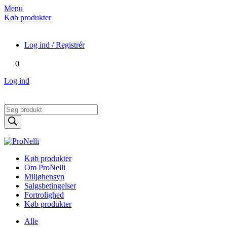
Menu
Køb produkter
Log ind / Registrér
0
Log ind
Products
search
Køb produkter
Om ProNelli
Miljøhensyn
Salgsbetingelser
Fortrolighed
Køb produkter
Alle