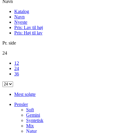
Navn
Katalog
Navn
Nyeste
Pris: Lav til høj
Pris: Høj til lav
Pr. side
24
12
24
36
Mest solgte
Pensler
Soft
Gemini
Syntetisk
Mix
Natur