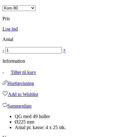
Pris
Log ind
Antal
-
+
Information
-
Tilføj til kurv
Hurtigvisning
Add to Wishlist
Sammenlign
QG med 49 huller
Ø225 mm
Antal pr. kasse: 4 x 25 stk.