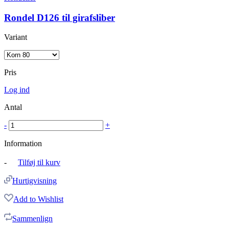
Rondel D126 til girafsliber
Variant
Pris
Log ind
Antal
-
+
Information
-
Tilføj til kurv
Hurtigvisning
Add to Wishlist
Sammenlign