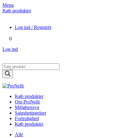
Menu
Køb produkter
Log ind / Registrér
0
Log ind
Products
search
Køb produkter
Om ProNelli
Miljøhensyn
Salgsbetingelser
Fortrolighed
Køb produkter
Alle