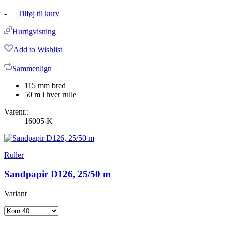
-
Tilføj til kurv
Hurtigvisning
Add to Wishlist
Sammenlign
115 mm bred
50 m i hver rulle
Varenr.:
16005-K
Ruller
Sandpapir D126, 25/50 m
Variant