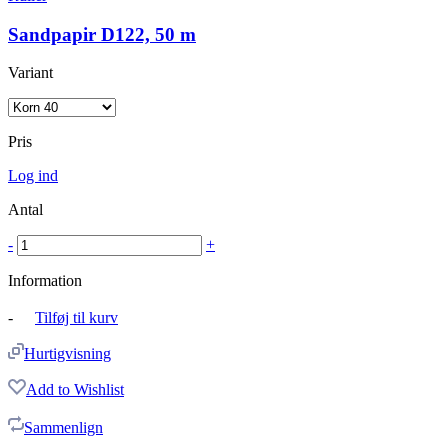
Sandpapir D122, 50 m
Variant
Pris
Log ind
Antal
-
+
Information
-
Tilføj til kurv
Hurtigvisning
Add to Wishlist
Sammenlign