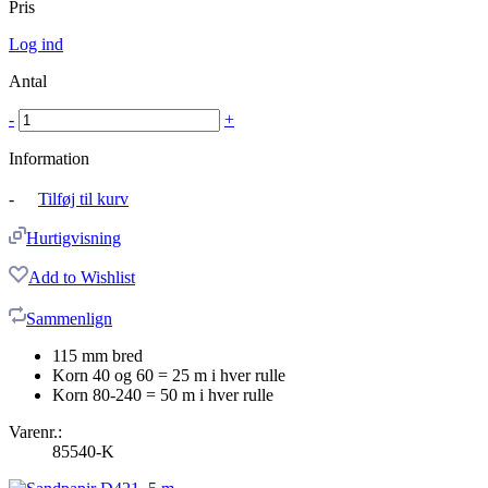
Pris
Log ind
Antal
-
+
Information
-
Tilføj til kurv
Hurtigvisning
Add to Wishlist
Sammenlign
115 mm bred
Korn 40 og 60 = 25 m i hver rulle
Korn 80-240 = 50 m i hver rulle
Varenr.:
85540-K