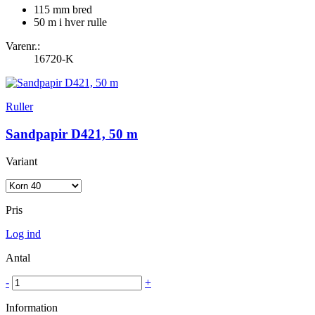
115 mm bred
50 m i hver rulle
Varenr.:
16720-K
Ruller
Sandpapir D421, 50 m
Variant
Pris
Log ind
Antal
-
+
Information