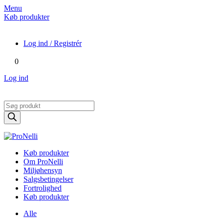
Menu
Køb produkter
Log ind / Registrér
0
Log ind
Products
search
Køb produkter
Om ProNelli
Miljøhensyn
Salgsbetingelser
Fortrolighed
Køb produkter
Alle