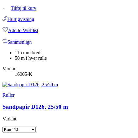
-
Tilføj til kurv
Hurtigvisning
Add to Wishlist
Sammenlign
115 mm bred
50 m i hver rulle
Varenr.:
16005-K
Ruller
Sandpapir D126, 25/50 m
Variant