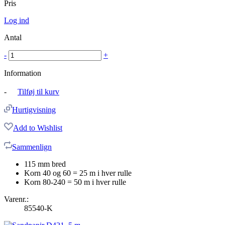
Pris
Log ind
Antal
-
+
Information
-
Tilføj til kurv
Hurtigvisning
Add to Wishlist
Sammenlign
115 mm bred
Korn 40 og 60 = 25 m i hver rulle
Korn 80-240 = 50 m i hver rulle
Varenr.:
85540-K