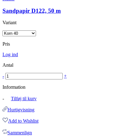
Sandpapir D122, 50 m
Variant
Pris
Log ind
Antal
-
+
Information
-
Tilføj til kurv
Hurtigvisning
Add to Wishlist
Sammenlign