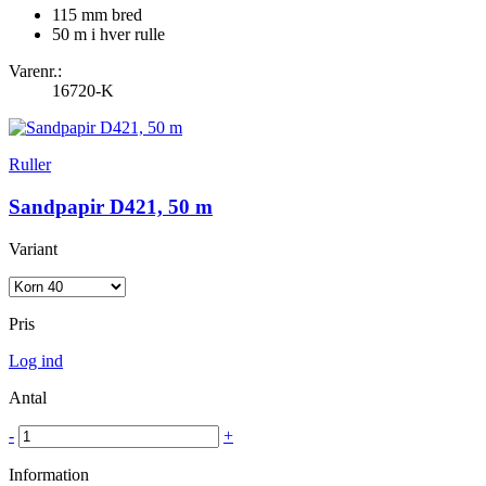
115 mm bred
50 m i hver rulle
Varenr.:
16720-K
Ruller
Sandpapir D421, 50 m
Variant
Pris
Log ind
Antal
-
+
Information