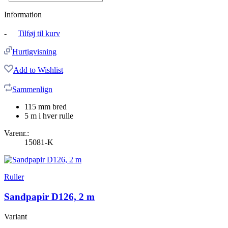
Information
-
Tilføj til kurv
Hurtigvisning
Add to Wishlist
Sammenlign
115 mm bred
5 m i hver rulle
Varenr.:
15081-K
Ruller
Sandpapir D126, 2 m
Variant