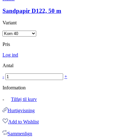
Sandpapir D122, 50 m
Variant
Pris
Log ind
Antal
-
+
Information
-
Tilføj til kurv
Hurtigvisning
Add to Wishlist
Sammenlign