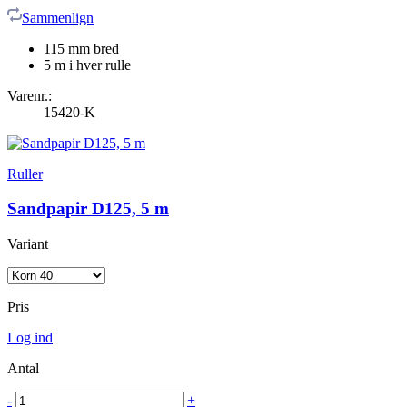
Sammenlign
115 mm bred
5 m i hver rulle
Varenr.:
15420-K
Ruller
Sandpapir D125, 5 m
Variant
Pris
Log ind
Antal
-
+