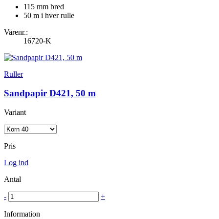
115 mm bred
50 m i hver rulle
Varenr.:
16720-K
Ruller
Sandpapir D421, 50 m
Variant
Pris
Log ind
Antal
-
+
Information