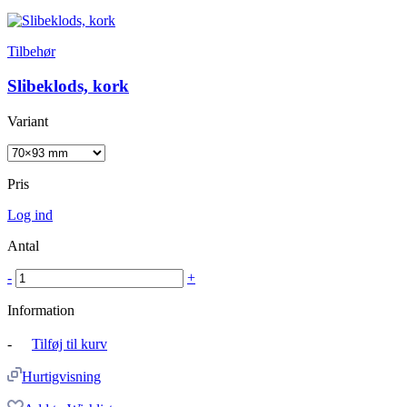
Tilbehør
Slibeklods, kork
Variant
Pris
Log ind
Antal
-
+
Information
-
Tilføj til kurv
Hurtigvisning