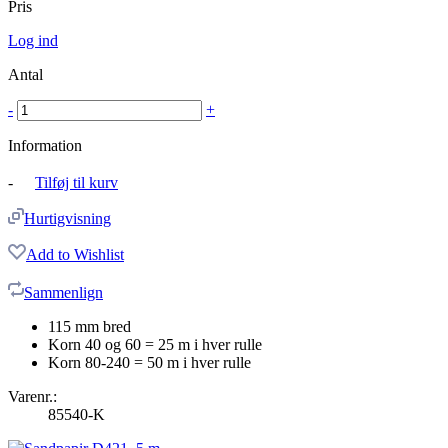
Pris
Log ind
Antal
-
+
Information
-
Tilføj til kurv
Hurtigvisning
Add to Wishlist
Sammenlign
115 mm bred
Korn 40 og 60 = 25 m i hver rulle
Korn 80-240 = 50 m i hver rulle
Varenr.:
85540-K