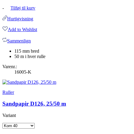
-
Tilføj til kurv
Hurtigvisning
Add to Wishlist
Sammenlign
115 mm bred
50 m i hver rulle
Varenr.:
16005-K
Ruller
Sandpapir D126, 25/50 m
Variant