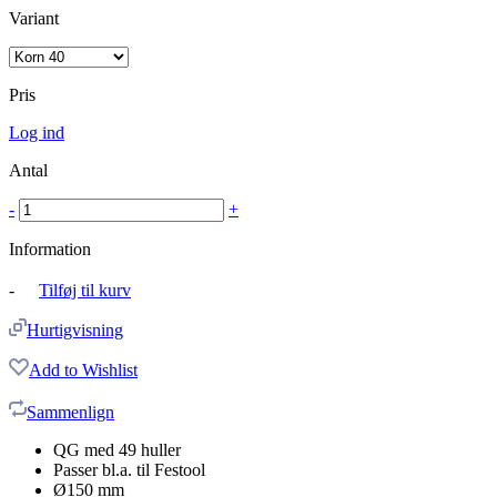
Variant
Pris
Log ind
Antal
-
+
Information
-
Tilføj til kurv
Hurtigvisning
Add to Wishlist
Sammenlign
QG med 49 huller
Passer bl.a. til Festool
Ø150 mm