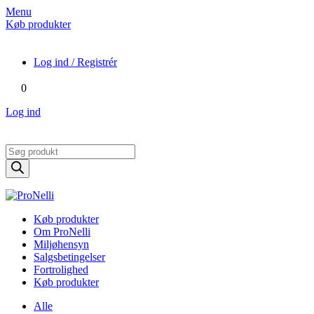
Menu
Køb produkter
Log ind / Registrér
0
Log ind
Products
search
Køb produkter
Om ProNelli
Miljøhensyn
Salgsbetingelser
Fortrolighed
Køb produkter
Alle