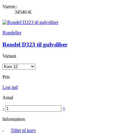
Varenr.:
34540-K
Rondeller
Rondel D323 til gulvsliber
Variant
Pris
Log ind
Antal
-
+
Information
-
Tilføj til kurv