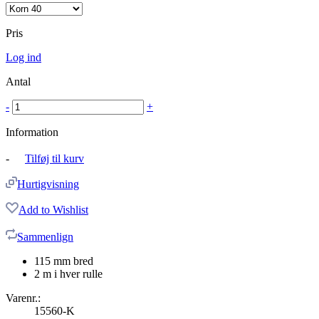
Pris
Log ind
Antal
-
+
Information
-
Tilføj til kurv
Hurtigvisning
Add to Wishlist
Sammenlign
115 mm bred
2 m i hver rulle
Varenr.:
15560-K