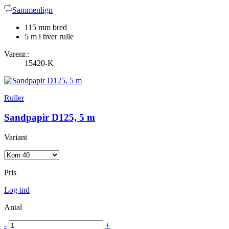
Sammenlign
115 mm bred
5 m i hver rulle
Varenr.:
15420-K
Ruller
Sandpapir D125, 5 m
Variant
Pris
Log ind
Antal
-
+