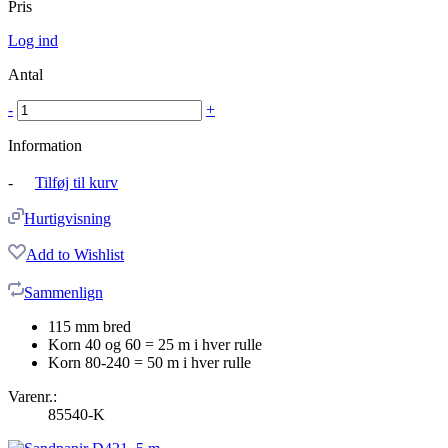
Pris
Log ind
Antal
-
+
Information
-
Tilføj til kurv
Hurtigvisning
Add to Wishlist
Sammenlign
115 mm bred
Korn 40 og 60 = 25 m i hver rulle
Korn 80-240 = 50 m i hver rulle
Varenr.:
85540-K