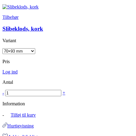
Tilbehør
Slibeklods, kork
Variant
Pris
Log ind
Antal
-
+
Information
-
Tilføj til kurv
Hurtigvisning