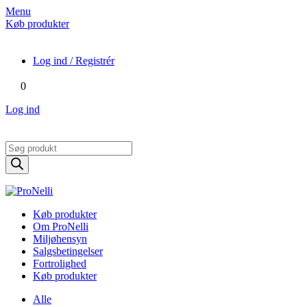
Menu
Køb produkter
Log ind / Registrér
0
Log ind
Products
search
Køb produkter
Om ProNelli
Miljøhensyn
Salgsbetingelser
Fortrolighed
Køb produkter
Alle