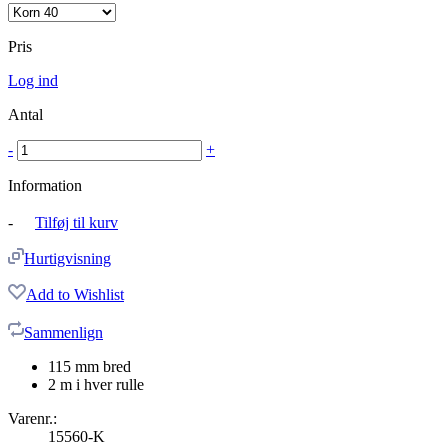
Pris
Log ind
Antal
-
+
Information
-
Tilføj til kurv
Hurtigvisning
Add to Wishlist
Sammenlign
115 mm bred
2 m i hver rulle
Varenr.:
15560-K