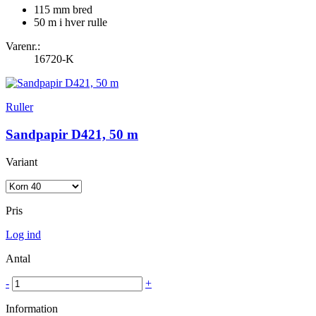
115 mm bred
50 m i hver rulle
Varenr.:
16720-K
Ruller
Sandpapir D421, 50 m
Variant
Pris
Log ind
Antal
-
+
Information