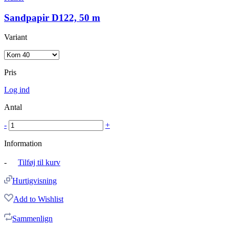
Sandpapir D122, 50 m
Variant
Pris
Log ind
Antal
-
+
Information
-
Tilføj til kurv
Hurtigvisning
Add to Wishlist
Sammenlign