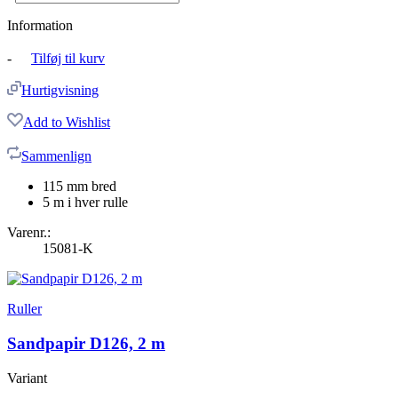
Information
-
Tilføj til kurv
Hurtigvisning
Add to Wishlist
Sammenlign
115 mm bred
5 m i hver rulle
Varenr.:
15081-K
Ruller
Sandpapir D126, 2 m
Variant