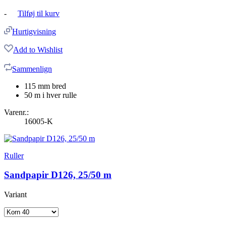
-
Tilføj til kurv
Hurtigvisning
Add to Wishlist
Sammenlign
115 mm bred
50 m i hver rulle
Varenr.:
16005-K
Ruller
Sandpapir D126, 25/50 m
Variant