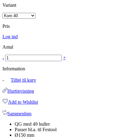
Variant
Pris
Log ind
Antal
-
+
Information
-
Tilføj til kurv
Hurtigvisning
Add to Wishlist
Sammenlign
QG med 49 huller
Passer bl.a. til Festool
Ø150 mm