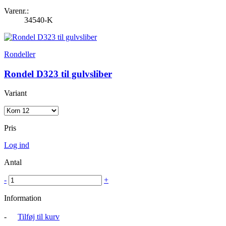
Varenr.:
34540-K
Rondeller
Rondel D323 til gulvsliber
Variant
Pris
Log ind
Antal
-
+
Information
-
Tilføj til kurv