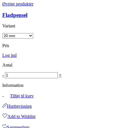
Øvrige produkter
Fladpensel
Variant
Pris
Log ind
Antal
-
+
Information
-
Tilføj til kurv
Hurtigvisning
Add to Wishlist
Sammenlign