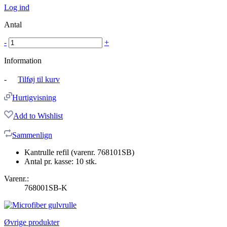
Log ind
Antal
-
+
Information
-
Tilføj til kurv
Hurtigvisning
Add to Wishlist
Sammenlign
Kantrulle refil (varenr. 768101SB)
Antal pr. kasse: 10 stk.
Varenr.:
768001SB-K
Øvrige produkter