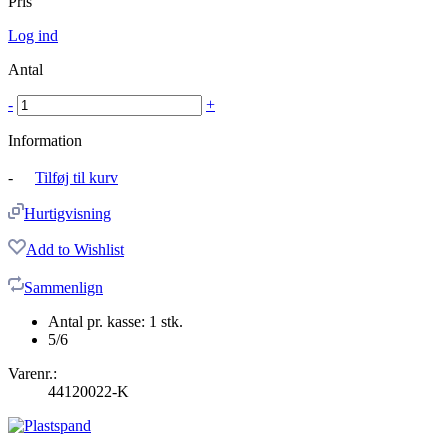
Pris
Log ind
Antal
-
+
Information
-
Tilføj til kurv
Hurtigvisning
Add to Wishlist
Sammenlign
Antal pr. kasse: 1 stk.
5/6
Varenr.:
44120022-K