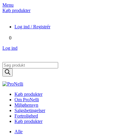
Menu
Køb produkter
Log ind / Registrér
0
Log ind
Products
search
Køb produkter
Om ProNelli
Miljøhensyn
Salgsbetingelser
Fortrolighed
Køb produkter
Alle