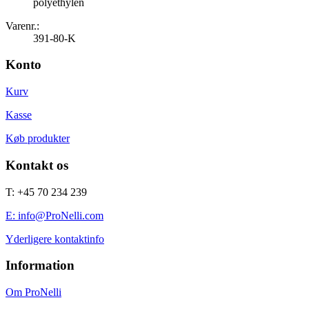
polyethylen
Varenr.:
391-80-K
Konto
Kurv
Kasse
Køb produkter
Kontakt os
T: +45 70 234 239
E: info@ProNelli.com
Yderligere kontaktinfo
Information
Om ProNelli