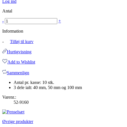
Log ind
Antal
-
+
Information
-
Tilføj til kurv
Hurtigvisning
Add to Wishlist
Sammenlign
Antal pr. kasse: 10 stk.
3 dele ialt: 40 mm, 50 mm og 100 mm
Varenr.:
52-9160
Øvrige produkter