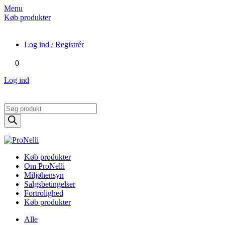
Menu
Køb produkter
Log ind / Registrér
0
Log ind
Products
search
Køb produkter
Om ProNelli
Miljøhensyn
Salgsbetingelser
Fortrolighed
Køb produkter
Alle