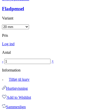
Fladpensel
Variant
Pris
Log ind
Antal
-
+
Information
-
Tilføj til kurv
Hurtigvisning
Add to Wishlist
Sammenlign