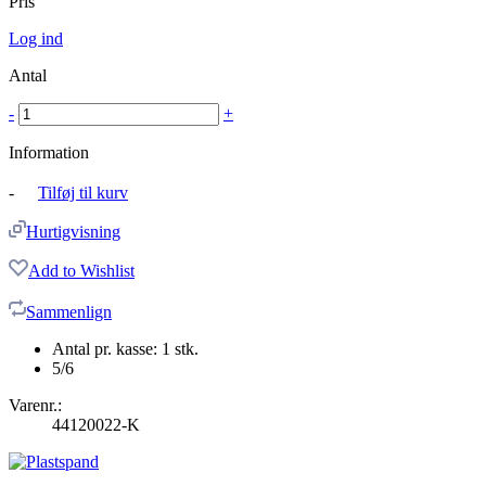
Pris
Log ind
Antal
-
+
Information
-
Tilføj til kurv
Hurtigvisning
Add to Wishlist
Sammenlign
Antal pr. kasse: 1 stk.
5/6
Varenr.:
44120022-K