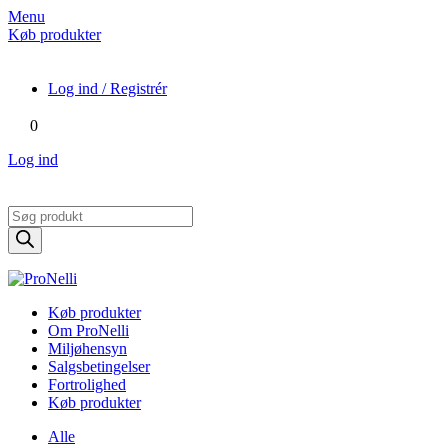
Menu
Køb produkter
Log ind / Registrér
0
Log ind
Products
search
Køb produkter
Om ProNelli
Miljøhensyn
Salgsbetingelser
Fortrolighed
Køb produkter
Alle