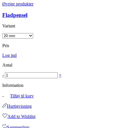
Øvrige produkter
Fladpensel
Variant
Pris
Log ind
Antal
-
+
Information
-
Tilføj til kurv
Hurtigvisning
Add to Wishlist
Sammenlign