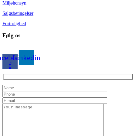
Miljøhensyn
Salgsbetingelser
Fortrolighed
Følg os
acebook-
Linkedin
f