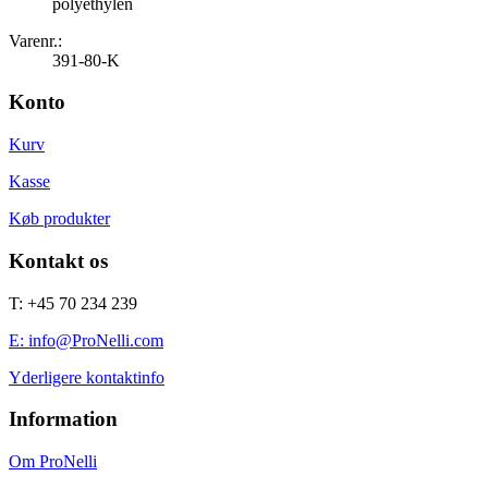
polyethylen
Varenr.:
391-80-K
Konto
Kurv
Kasse
Køb produkter
Kontakt os
T: +45 70 234 239
E: info@ProNelli.com
Yderligere kontaktinfo
Information
Om ProNelli