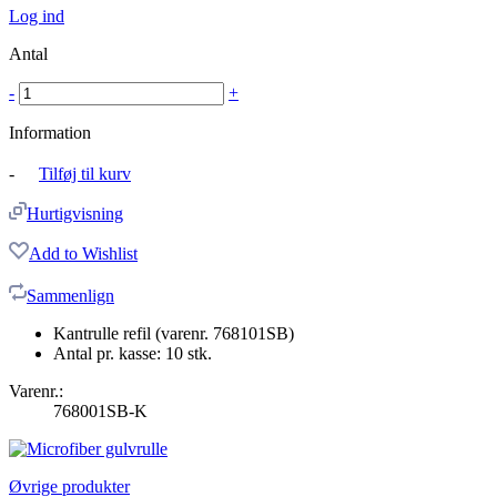
Log ind
Antal
-
+
Information
-
Tilføj til kurv
Hurtigvisning
Add to Wishlist
Sammenlign
Kantrulle refil (varenr. 768101SB)
Antal pr. kasse: 10 stk.
Varenr.:
768001SB-K
Øvrige produkter