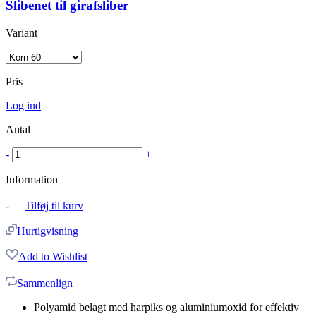
Slibenet til girafsliber
Variant
Pris
Log ind
Antal
-
+
Information
-
Tilføj til kurv
Hurtigvisning
Add to Wishlist
Sammenlign
Polyamid belagt med harpiks og aluminiumoxid for effektiv