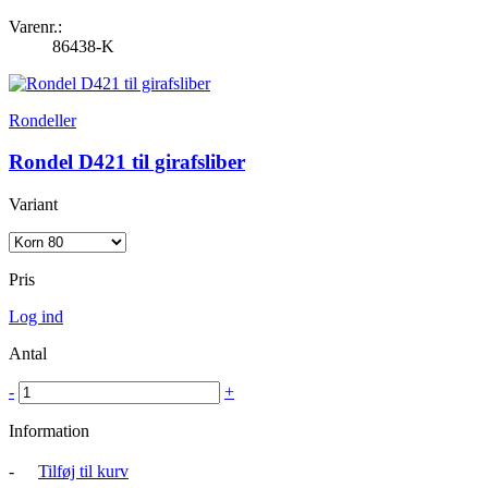
Varenr.:
86438-K
Rondeller
Rondel D421 til girafsliber
Variant
Pris
Log ind
Antal
-
+
Information
-
Tilføj til kurv