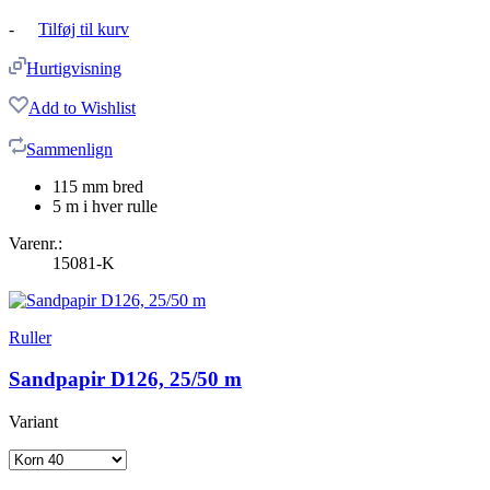
-
Tilføj til kurv
Hurtigvisning
Add to Wishlist
Sammenlign
115 mm bred
5 m i hver rulle
Varenr.:
15081-K
Ruller
Sandpapir D126, 25/50 m
Variant