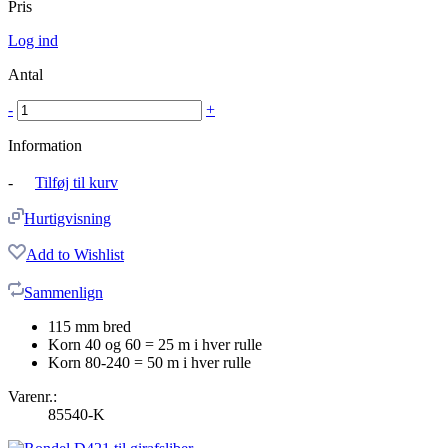
Pris
Log ind
Antal
-
+
Information
-
Tilføj til kurv
Hurtigvisning
Add to Wishlist
Sammenlign
115 mm bred
Korn 40 og 60 = 25 m i hver rulle
Korn 80-240 = 50 m i hver rulle
Varenr.:
85540-K