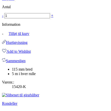
Antal
-
+
Information
-
Tilføj til kurv
Hurtigvisning
Add to Wishlist
Sammenlign
115 mm bred
5 m i hver rulle
Varenr.:
15420-K
Rondeller