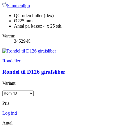
Sammenlign
QG uden huller (flex)
Ø225 mm
Antal pr. kasse: 4 x 25 stk.
Varenr.:
34529-K
Rondeller
Rondel til D126 girafsliber
Variant
Pris
Log ind
Antal