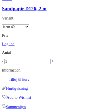
Sandpapir D126, 2 m
Variant
Pris
Log ind
Antal
-
+
Information
-
Tilføj til kurv
Hurtigvisning
Add to Wishlist
Sammenlign