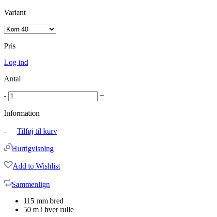
Variant
Pris
Log ind
Antal
-
+
Information
-
Tilføj til kurv
Hurtigvisning
Add to Wishlist
Sammenlign
115 mm bred
50 m i hver rulle