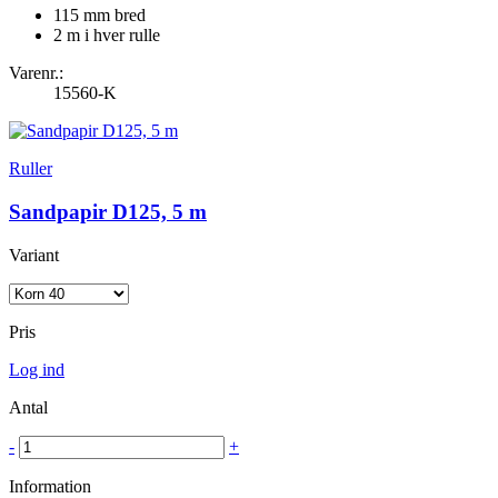
115 mm bred
2 m i hver rulle
Varenr.:
15560-K
Ruller
Sandpapir D125, 5 m
Variant
Pris
Log ind
Antal
-
+
Information