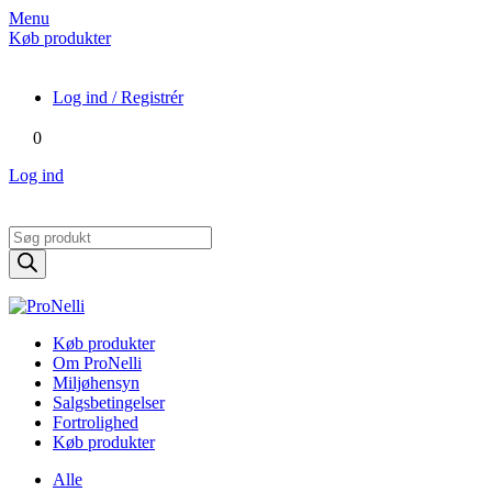
Menu
Køb produkter
Log ind / Registrér
0
Log ind
Products
search
Køb produkter
Om ProNelli
Miljøhensyn
Salgsbetingelser
Fortrolighed
Køb produkter
Alle