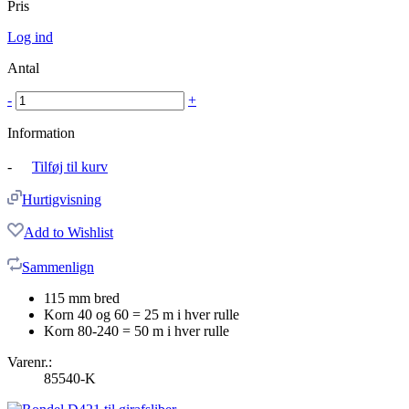
Pris
Log ind
Antal
-
+
Information
-
Tilføj til kurv
Hurtigvisning
Add to Wishlist
Sammenlign
115 mm bred
Korn 40 og 60 = 25 m i hver rulle
Korn 80-240 = 50 m i hver rulle
Varenr.:
85540-K