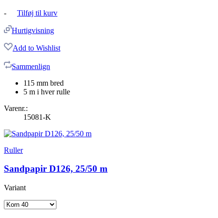
-
Tilføj til kurv
Hurtigvisning
Add to Wishlist
Sammenlign
115 mm bred
5 m i hver rulle
Varenr.:
15081-K
Ruller
Sandpapir D126, 25/50 m
Variant