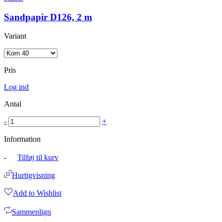
Sandpapir D126, 2 m
Variant
Pris
Log ind
Antal
-
+
Information
-
Tilføj til kurv
Hurtigvisning
Add to Wishlist
Sammenlign