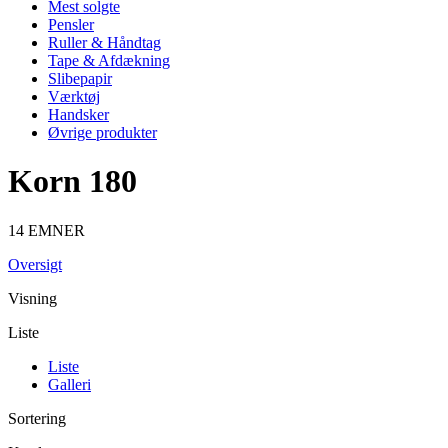
Mest solgte
Pensler
Ruller & Håndtag
Tape & Afdækning
Slibepapir
Værktøj
Handsker
Øvrige produkter
Korn 180
14 EMNER
Oversigt
Visning
Liste
Liste
Galleri
Sortering