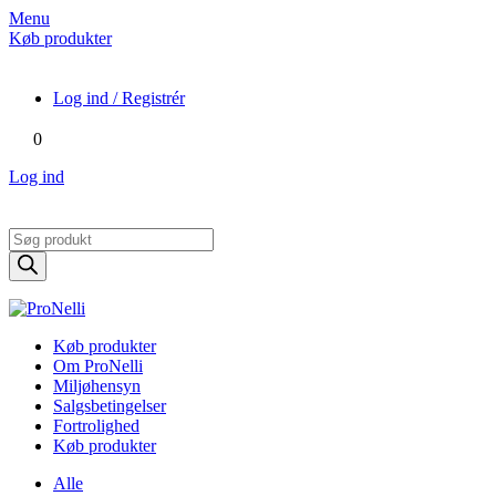
Menu
Køb produkter
Log ind / Registrér
0
Log ind
Products
search
Køb produkter
Om ProNelli
Miljøhensyn
Salgsbetingelser
Fortrolighed
Køb produkter
Alle