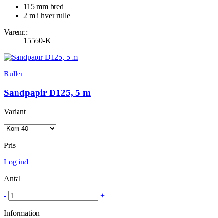
115 mm bred
2 m i hver rulle
Varenr.:
15560-K
Ruller
Sandpapir D125, 5 m
Variant
Pris
Log ind
Antal
-
+
Information