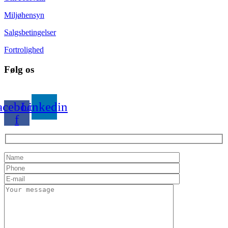
Miljøhensyn
Salgsbetingelser
Fortrolighed
Følg os
acebook-
Linkedin
f