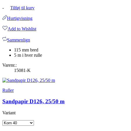
-
Tilføj til kurv
Hurtigvisning
Add to Wishlist
Sammenlign
115 mm bred
5 m i hver rulle
Varenr.:
15081-K
Ruller
Sandpapir D126, 25/50 m
Variant