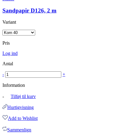
Sandpapir D126, 2 m
Variant
Pris
Log ind
Antal
-
+
Information
-
Tilføj til kurv
Hurtigvisning
Add to Wishlist
Sammenlign