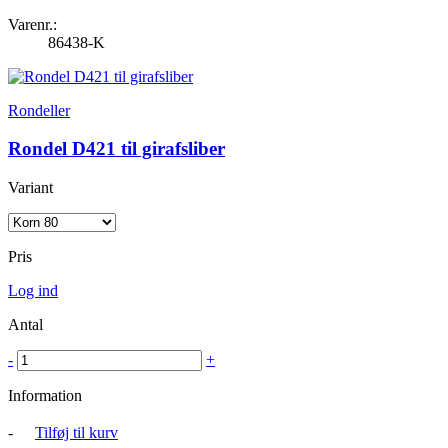
Varenr.:
86438-K
Rondeller
Rondel D421 til girafsliber
Variant
Pris
Log ind
Antal
-
+
Information
-
Tilføj til kurv