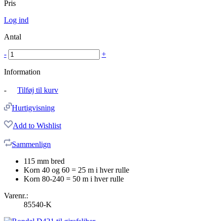
Pris
Log ind
Antal
-
+
Information
-
Tilføj til kurv
Hurtigvisning
Add to Wishlist
Sammenlign
115 mm bred
Korn 40 og 60 = 25 m i hver rulle
Korn 80-240 = 50 m i hver rulle
Varenr.:
85540-K