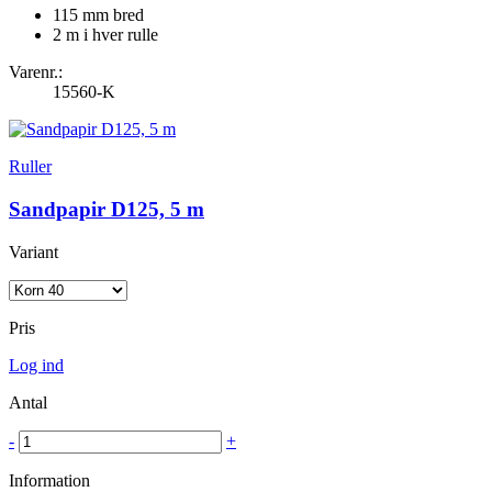
115 mm bred
2 m i hver rulle
Varenr.:
15560-K
Ruller
Sandpapir D125, 5 m
Variant
Pris
Log ind
Antal
-
+
Information