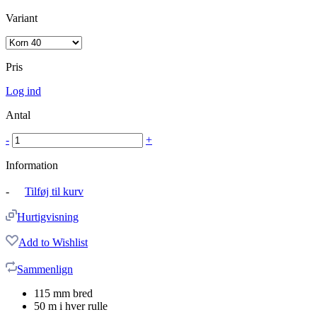
Variant
Pris
Log ind
Antal
-
+
Information
-
Tilføj til kurv
Hurtigvisning
Add to Wishlist
Sammenlign
115 mm bred
50 m i hver rulle