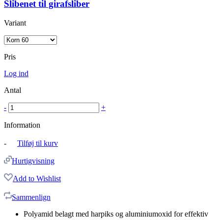
Slibenet til girafsliber
Variant
Pris
Log ind
Antal
-
+
Information
-
Tilføj til kurv
Hurtigvisning
Add to Wishlist
Sammenlign
Polyamid belagt med harpiks og aluminiumoxid for effektiv