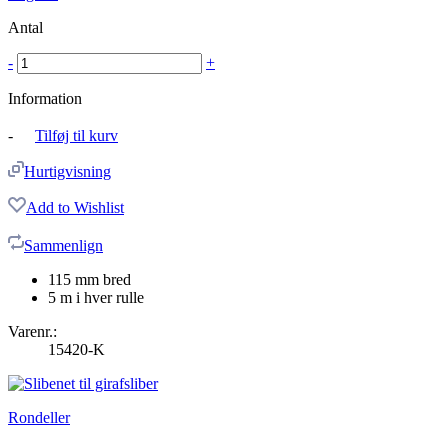
Antal
-
+
Information
-
Tilføj til kurv
Hurtigvisning
Add to Wishlist
Sammenlign
115 mm bred
5 m i hver rulle
Varenr.:
15420-K
Rondeller