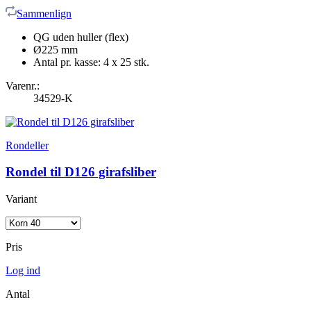
Sammenlign
QG uden huller (flex)
Ø225 mm
Antal pr. kasse: 4 x 25 stk.
Varenr.:
34529-K
Rondeller
Rondel til D126 girafsliber
Variant
Pris
Log ind
Antal