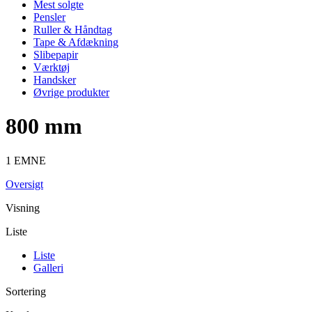
Mest solgte
Pensler
Ruller & Håndtag
Tape & Afdækning
Slibepapir
Værktøj
Handsker
Øvrige produkter
800 mm
1 EMNE
Oversigt
Visning
Liste
Liste
Galleri
Sortering