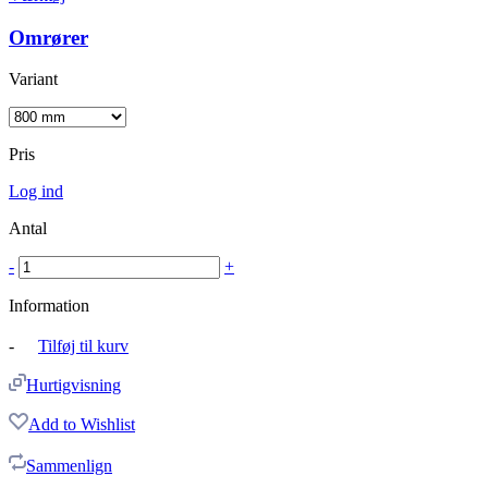
Omrører
Variant
Pris
Log ind
Antal
-
+
Information
-
Tilføj til kurv
Hurtigvisning
Add to Wishlist
Sammenlign