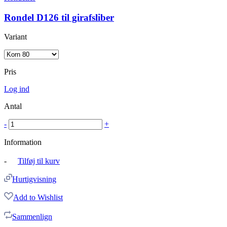
Rondel D126 til girafsliber
Variant
Pris
Log ind
Antal
-
+
Information
-
Tilføj til kurv
Hurtigvisning
Add to Wishlist
Sammenlign