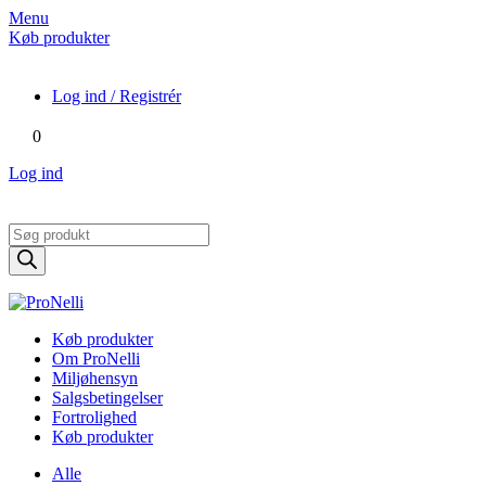
Menu
Køb produkter
Log ind / Registrér
0
Log ind
Products
search
Køb produkter
Om ProNelli
Miljøhensyn
Salgsbetingelser
Fortrolighed
Køb produkter
Alle