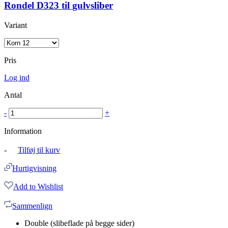
Rondel D323 til gulvsliber
Variant
Pris
Log ind
Antal
-
+
Information
-
Tilføj til kurv
Hurtigvisning
Add to Wishlist
Sammenlign
Double (slibeflade på begge sider)