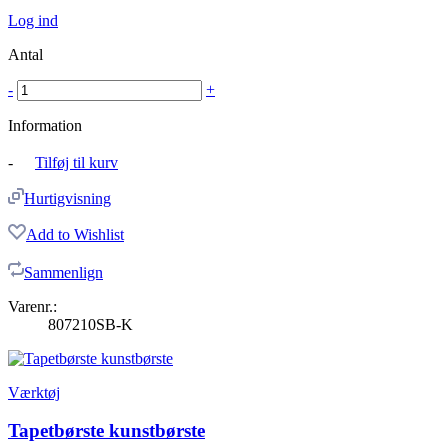
Log ind
Antal
-
+
Information
-
Tilføj til kurv
Hurtigvisning
Add to Wishlist
Sammenlign
Varenr.:
807210SB-K
Værktøj
Tapetbørste kunstbørste