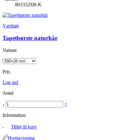
803332SB-K
Værktøj
Tapetbørste naturhår
Variant
Pris
Log ind
Antal
-
+
Information
-
Tilføj til kurv
Hurtigvisning