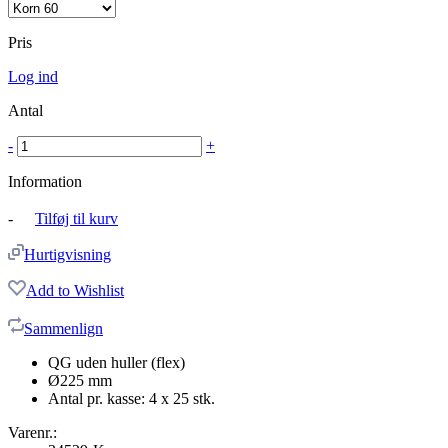
Pris
Log ind
Antal
-
+
Information
-
Tilføj til kurv
Hurtigvisning
Add to Wishlist
Sammenlign
QG uden huller (flex)
Ø225 mm
Antal pr. kasse: 4 x 25 stk.
Varenr.: