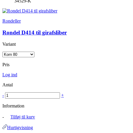
34529-K
Rondeller
Rondel D414 til girafsliber
Variant
Pris
Log ind
Antal
-
+
Information
-
Tilføj til kurv
Hurtigvisning