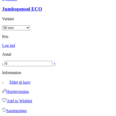
Jumbopensel ECO
Variant
Pris
Log ind
Antal
-
+
Information
-
Tilføj til kurv
Hurtigvisning
Add to Wishlist
Sammenlign