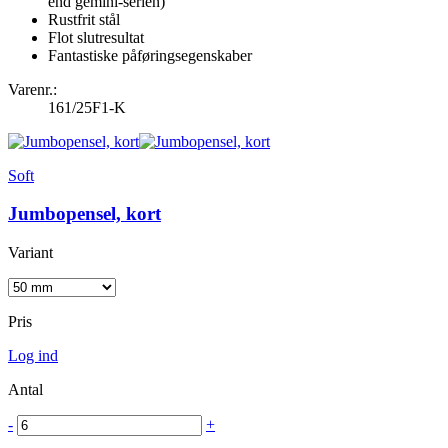
end gemini-serien)
Rustfrit stål
Flot slutresultat
Fantastiske påføringsegenskaber
Varenr.:
161/25F1-K
Soft
Jumbopensel, kort
Variant
Pris
Log ind
Antal
-
+