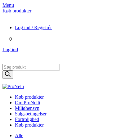
Menu
Køb produkter
Log ind / Registrér
0
Log ind
Products
search
Køb produkter
Om ProNelli
Miljøhensyn
Salgsbetingelser
Fortrolighed
Køb produkter
Alle