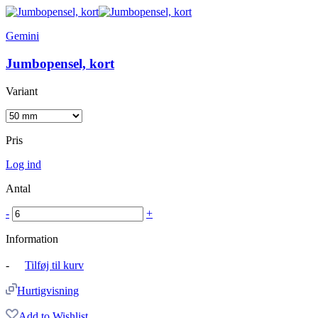
Gemini
Jumbopensel, kort
Variant
Pris
Log ind
Antal
-
+
Information
-
Tilføj til kurv
Hurtigvisning
Add to Wishlist