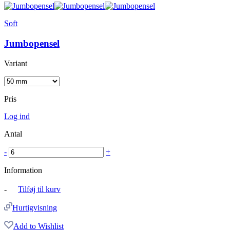
Soft
Jumbopensel
Variant
Pris
Log ind
Antal
-
+
Information
-
Tilføj til kurv
Hurtigvisning
Add to Wishlist